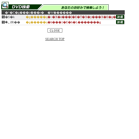
�^�C�g��
�o���ғ�
�W������
�S�k
�g�����q
�~�X�e���[�E�T�X�y���X�E�ƍ�
�؂ƌR��
�g�����q
�h���}�E�h�L�������g
SEARCH TOP