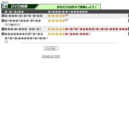
�^�C�g��
�o���ғ�
�W������
SF
�z���S�S�P�~�h��
�e�r�r��
SF
�N���N���^�R��
�e�r�r��
DVD�|BOX
���a�c���` ��C�T
�e�r�r��
�A�N�V�����E�A�h�x���`���[
�������搶�̂V�N�푈
�e�r�r��
�t/���}���X
�X�N�[�����E�H�[�Y
(1)
SEARCH TOP