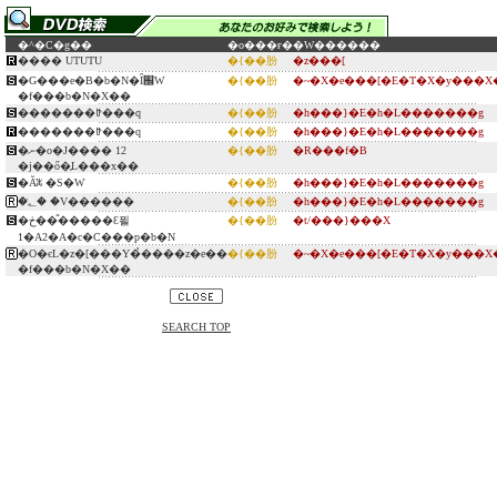
�^�C�g��
�o���ғ�
�W������
���� UTUTU
�{��肦
�z���[
�G���e�B�b�N�Ȋ֌W
�{��肦
�~�X�e���[�E�T�X�y���X
�f���b�N�X��
�������ꐴ���q
�{��肦
�h���}�E�h�L�������g
�������ꐴ���q
�{��肦
�h���}�E�h�L�������g
�ނ�o�J���� 12
�{��肦
�R���f�B
�j��ő�̗L���x��
�Ă̈ꑰ �S�W
�{��肦
�h���}�E�h�L�������g
�؂̈� �V������
�{��肦
�h���}�E�h�L�������g
�ڂ���̎����Ԑ푈
�{��肦
�t/���}���X
1�A2�A�c�C���p�b�N
�O�єL�z�[���Y�̉����z�e��
�{��肦
�~�X�e���[�E�T�X�y���X
�f���b�N�X��
SEARCH TOP