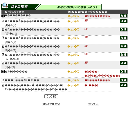
�^�C�g��
�o���ғ�
�W������
���������݂�
�ݓc�X
�t/���}���X
SF
�A���Ă����E���g���}��
�ݓc�X
(4)�A(5)
SF
�A���Ă����E���g���}��
�ݓc�X
(10)�(11)
SF
�A���Ă����E���g���}��
�ݓc�X
(8)�A(9)
SF
�A���Ă����E���g���}��
�ݓc�X
(6)�A(7)
SF
�A���Ă����E���g���}��
�ݓc�X
(12)�A(13)
SF
�A���Ă����E���g���}��
�ݓc�X
(1)�`(3)
�F�i�����j
�ݓc�X
�h���}
�E�h�L�������g
�̖��E���ƒm�肹��
�ݓc�X
�t/���}���X
�����̎q���m�̃z���[�V�A�^�[
�ݓc�X
�z���[
TV�u�������h���G�e�B�v���
SEARCH TOP
NEXT>>