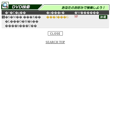
�^�C�g��
�o���ғ�
�W������
SF
�S�W�� ���X��
���J���G
�L���O�M�h��
����b���U��
SEARCH TOP