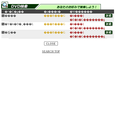
�^�C�g��
�o���ғ�
�W������
����
���R���G
�h���}
�E�h�L�������g
�V�h�D�_���L
���R���G
�h���}
�E�h�L�������g
�킪��
���R���G
�h���}
�E�h�L�������g
SEARCH TOP