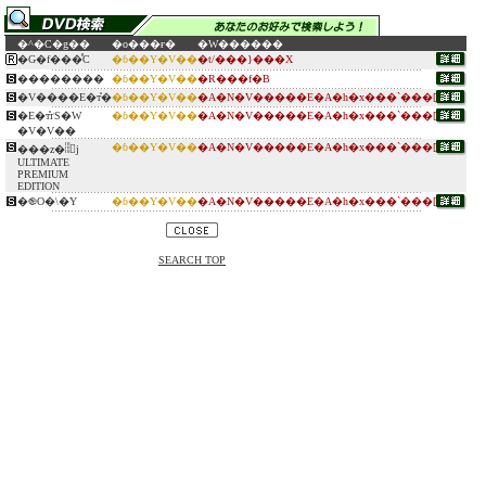
�^�C�g��
�o���ғ�
�W������
�G�f���̊C
�ɓ��Y�V��
�t/���}���X
��������
�ɓ��Y�V��
�R���f�B
�V����E�т̎�
�ɓ��Y�V��
�A�N�V�����E�A�h�x���`���[
�E�т̎ґS�W
�ɓ��Y�V��
�A�N�V�����E�A�h�x���`���[
�V�V��
�ɓ��Y�V��
�A�N�V�����E�A�h�x���`���[
���z�𓐂񂾒j
ULTIMATE
PREMIUM
EDITION
�֎O�\�Y
�ɓ��Y�V��
�A�N�V�����E�A�h�x���`���[
SEARCH TOP