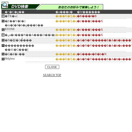
�^�C�g��
�o���ғ�
�W������
�ЎR�ߍl
�ɍ��R�Ђ�q
�R���f�B
�Ƒ��V�l�}
�ɍ��R�Ђ�q
�t/���}���X
�m�[�J�b�g���S��
KYON8
�ɍ��R�Ђ�q
�t/���}���X
�ݘa�c���N��A���i3��i�j
�ɍ��R�Ђ�q
�t/���}���X
�N�敮�{�̉͂���
�ɍ��R�Ђ�q
�A�N�V�����E�A�h�x���`
����������
�ɍ��R�Ђ�q
�A�N�V�����E�A�h�x���`
��41�G���[
�G�ꂽ�~��
�ɍ��R�Ђ�q
�G���e�B�b�N
Helpless
�ɍ��R�Ђ�q
�A�N�V�����E�A�h�x���`
SEARCH TOP