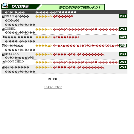
�^�C�g��
�o���ғ�
�W������
ON AIR�^�I��
����ߘN
�R���f�B
�G�A�[
�f���b�N�X��
GONIN2
����ߘN
�A�N�V�����E�A�h�x���`���[
�f���b�N�X��
����ł�����
����ߘN
�t/���}���X
�f���b�N�X��
�k�[�h�̖�
����ߘN
�~�X�e���[�E�T�X�y���X�E�ƍ�
�f���b�N�X��
HYSTERIC
����ߘN
�h���}�E�h�L�������g
�q�X�e���b�N
MOON CHILD
����ߘN
�A�N�V�����E�A�h�x���`���[
�邪�܂�����
����ߘN
�h���}�E�h�L�������g
�f���b�N�X��
SEARCH TOP