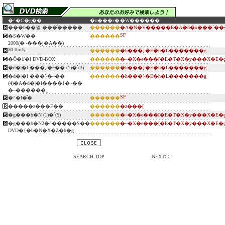
�^�C�g��
�o���ғ�
�W������
���ɓ��푈 ���̂�����
������
�A�N�V�����E�A�h�x���`��
SF
�S�W��
������
2000(�~���j�A��)
30 thirty
������
�h���}�E�h�L�������g
�Ō�ٌ̕�l DVD-BOX
������
�~�X�e���[�E�T�X�y���X�E�
�d�|�l ���}�~�� (1)�`(3)
������
�h���}�E�h�L�������g
�d�|�l ���}�~��
������
�h���}�E�h�L�������g
(4)�A�d�|�l����}�~��
�~������_
SF
�^�I�̌�
������
�����z���F��
������
�z���[
�g���b�N (1)�`(5)
������
�~�X�e���[�E�T�X�y���X�E�
�g���b�N2�^�����S��
������
�~�X�e���[�E�T�X�y���X�E�
DVD�{�b�N�X�Z�b�g
SEARCH TOP
NEXT>>