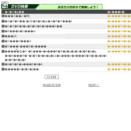
�^�C�g��
�o���ғ�
���Ȃ��ɍ~�閲
�u���W�b�
�A�T�V�� �ÁE�E�E�ҁk�A�T�V���l
�u���W�b�
�L�X�E�I�u�E�U�E�h���S��
�u���W�b�
�P���b�O���m
�u���W�b�
���ʂ̊X
�u���W�b�
�V���O���X
�u���W�b�
�V���v���E�v����
�u���W�b�
����̂͂�킽�V �L���v�e���E�X�[�p�[�}�[�P�b�g
�u���W�b�
�f�B���N�^�[�Y�J�b�g�Łk�L���v�e���E�X�[�p�[�}
�[�P�b�g�l
�h�N�E�n���E�b�h
�u���W�b�
�����L�[�{�[��
�u���W�b�
SEARCH TOP
NEXT>>