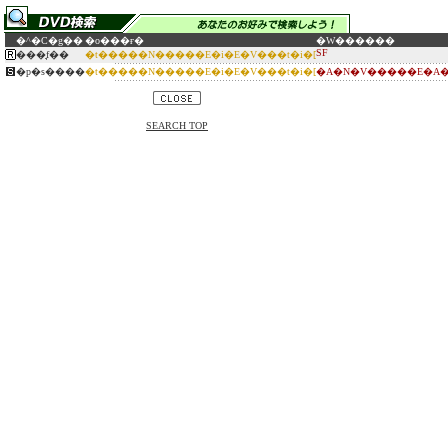
�^�C�g��
�o���ғ�
�W������
SF
���̘f��
�t�����N�����E�i�E�V���t�i�[
�p�s����
�t�����N�����E�i�E�V���t�i�[
�A�N�V�����E�A�
SEARCH TOP