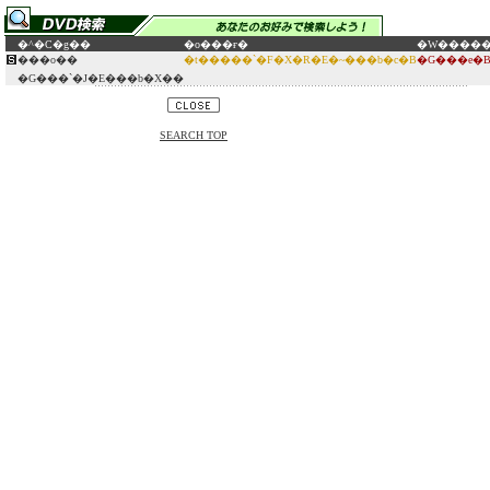
�^�C�g��
�o���ғ�
�W����
���o��
�t�����`�F�X�R�E�~���b�c�B
�G���e�B
�G���`�J�E���b�X��
SEARCH TOP