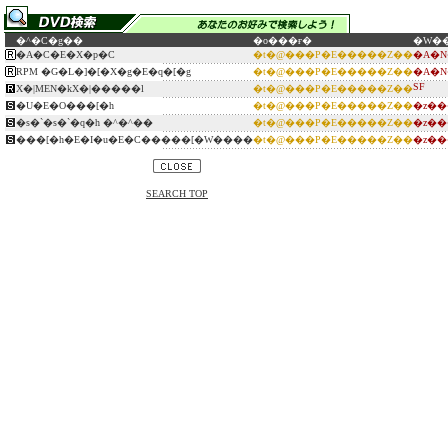
�^�C�g��
�o���ғ�
�W�
�A�C�E�X�p�C
�t�@���P�E�����Z��
�A�N
RPM �G�L�]�[�X�g�E�q�[�g
�t�@���P�E�����Z��
�A�N
SF
X�|MEN�kX�|�����l
�t�@���P�E�����Z��
�U�E�O���[�h
�t�@���P�E�����Z��
�z��
�s�`�s�`�q�h �^�^��
�t�@���P�E�����Z��
�z��
���[�h�E�I�u�E�C�����[�W����
�t�@���P�E�����Z��
�z��
SEARCH TOP