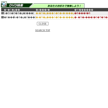
�^�C�g��
�o���ғ�
�W������
L�DA�D�X�g�[���[
�r�N�g���A�E�e�i���g
�R���f�B
�E���̃x�X�g�Z���[
�r�N�g���A�E�e�i���g
�~�X�e���[�E�T�X�
SEARCH TOP