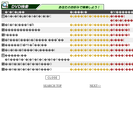
�^�C�g��
�o���ғ�
�W�����
�A�o�E�g�E�A�E�{�[�C
�q���[�E�O�����g
�h���}
�E�h�L��
�E�F�[���Y�̎R
�q���[�E�O�����g
�R���f�B
������������
�q���[�E�O�����g
�R���f�B
9����
�q���[�E�O�����g
�R���f�B
�P���E���b�Z���� ���֓`��
�q���[�E�O�����g
�z���[
�����邽�߂̂R�̃��[��
�q���[�E�O�����g
�R���f�B
�m�b�e�B���O�q���̗��l
�q���[�E�O�����g
�t/���}��
���̖��c��
�q���[�E�O�����g
�t/���}��
�R���N�^�[�Y�E�G�f�B�V����
�t�H�[�E�E�F�f�B���O
�q���[�E�O�����g
�t/���}��
�t�H�[�E�E�F�f�B���O
�q���[�E�O�����g
�t/���}��
SEARCH TOP
NEXT>>