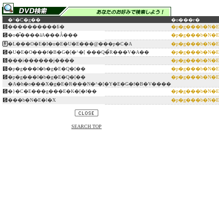
�^�C�g��
�o���ғ�
����������Ƃ�
�p�g���b�N�
�o�̂����āA���Ȃ���
�p�g���b�N�
�L���O�E�I�u�E�U�E���@���p�C�A
�p�g���b�N�
�U�E�O���f�B�G�[�^�[ ���Q�̃R���V�A��
�p�g���b�N�
���i������j����
�p�g���b�N�
�p�g���I�b�g�E�Q�[��
�p�g���b�N�
�p�g���I�b�g�E�Q�[��
�p�g���b�N�
�A�h�o���X�g�E�R���N�^�[�Y�E�G�f�B�V����
�}�C�E���g���E�K�[�f��
�p�g���b�N�
���b�N�E�l�X
�p�g���b�N�
SEARCH TOP