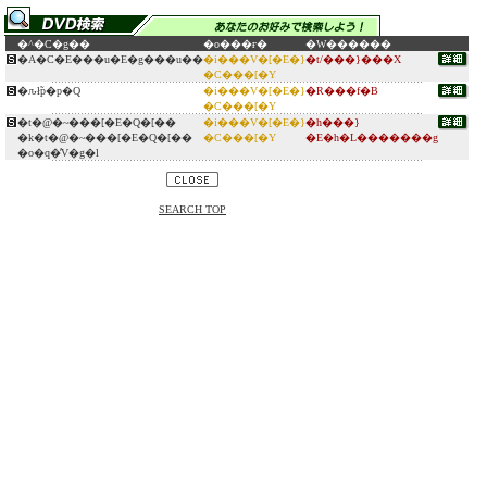
�^�C�g��
�o���ғ�
�W������
�A�C�E���u�E�g���u��
�i���V�[�E�}
�t/���}���X
�C���[�Y
�ԉł̃p�p�Q
�i���V�[�E�}
�R���f�B
�C���[�Y
�t�@�~���[�E�Q�[��
�i���V�[�E�}
�h���}
�k�t�@�~���[�E�Q�[��
�C���[�Y
�E�h�L�������g
�o�q�̓V�g�l
SEARCH TOP