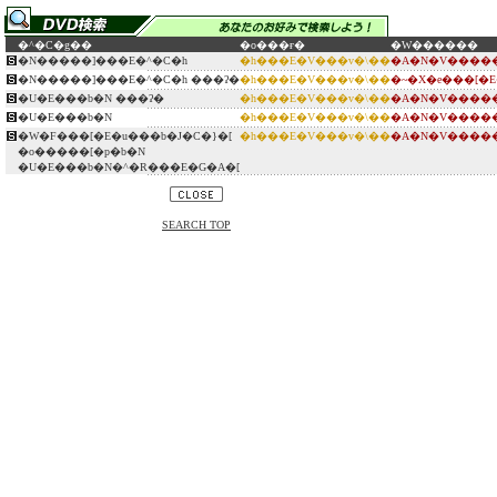
�^�C�g��
�o���ғ�
�W������
�N�����]���E�^�C�h
�h���E�V���v�\��
�A�N�V�����
�N�����]���E�^�C�h ���ʔ�
�h���E�V���v�\��
�~�X�e���[�
�U�E���b�N ���ʔ�
�h���E�V���v�\��
�A�N�V�����
�U�E���b�N
�h���E�V���v�\��
�A�N�V�����
�W�F���[�E�u���b�J�C�}�[
�h���E�V���v�\��
�A�N�V�����
�o�����[�p�b�N
�U�E���b�N�^�R���E�G�A�[
SEARCH TOP