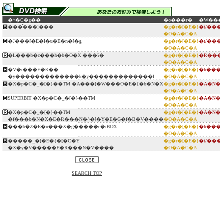
�^�C�g��
�o���ғ�
�W��
���̂���l���
�g�r�[�E�}
�t/�
�O�A�C�A
�J���[�E�I�u�E�n�[�g
�g�r�[�E�}
�t/�
�O�A�C�A
�L���b�c���h�b�O�X ���ʔ�
�g�r�[�E�}
�R���
�O�A�C�A
�V�r���E�K��
�g�r�[�E�}
�h���
�y�������������k�y�������������l
�O�A�C�A
�X�p�C�_�[�}��TM �A���[�W���O�E�{�b�N�X
�g�r�[�E�}
�A�N�
�O�A�C�A
SUPERBIT �X�p�C�_�[�}��TM
�g�r�[�E�}
�A�N�
�O�A�C�A
�X�p�C�_�[�}��TM
�g�r�[�E�}
�A�N�
�f���b�N�X�E�R���N�^�[�Y�E�G�f�B�V����
�O�A�C�A
���b�Z�E�n���X�g�����ē�iBOX
�g�r�[�E�}
�h���
�O�A�C�A
�����_�[�E�{�[�C�Y
�g�r�[�E�}
�t/�
�X�y�V�����E�R���N�V����
�O�A�C�A
SEARCH TOP