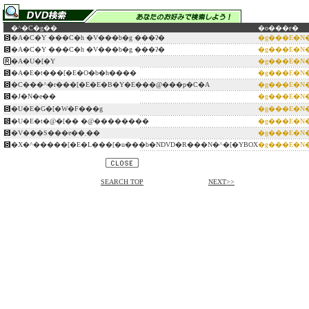
�^�C�g��
�o���ғ�
�A�C�Y ���C�h �V���b�g ���ʔ�
�g���E�N
�A�C�Y ���C�h �V���b�g ���ʔ�
�g���E�N
�A�U�[�Y
�g���E�N
�A�E�t���[�E�O�b�h����
�g���E�N
�C���^�r���[�E�E�B�Y�E���@���p�C�A
�g���E�N
�J�N�e��
�g���E�N
�U�E�G�[�W�F���g
�g���E�N
�U�E�t�@�[�� �@��������
�g���E�N
�V���S���ɐ��܂��
�g���E�N
�X�^�����[�E�L���[�u���b�NDVD�R���N�^�[�YBOX
�g���E�N
SEARCH TOP
NEXT>>