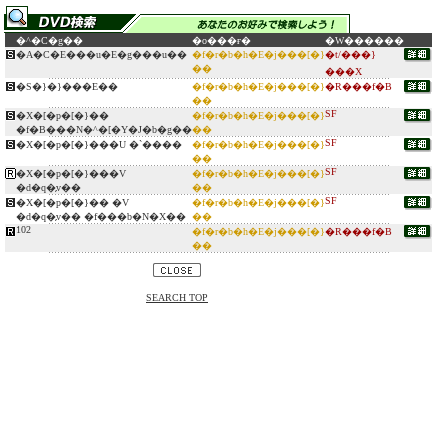
�^�C�g��
�o���ғ�
�W������
�A�C�E���u�E�g���u��
�f�r�b�h�E�j���[�}
�t/���}
��
���X
�S�}�}���E��
�f�r�b�h�E�j���[�}
�R���f�B
��
SF
�X�[�p�[�}��
�f�r�b�h�E�j���[�}
�f�B���N�^�[�Y�J�b�g��
��
SF
�X�[�p�[�}���U �`����
�f�r�b�h�E�j���[�}
��
SF
�X�[�p�[�}���V
�f�r�b�h�E�j���[�}
�d�q�̗v��
��
SF
�X�[�p�[�}�� �V
�f�r�b�h�E�j���[�}
�d�q�̗v�� �f���b�N�X��
��
102
�f�r�b�h�E�j���[�}
�R���f�B
��
SEARCH TOP