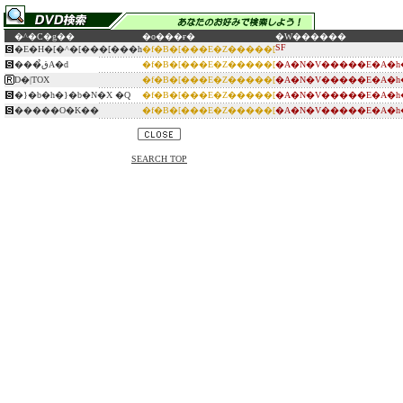
�^�C�g��
�o���ғ�
�W������
SF
�E�H�[�^�[���[���h
�f�B�[���E�Z�����[
���ق̉A�d
�f�B�[���E�Z�����[
�A�N�V�����E�A�h
D�|TOX
�f�B�[���E�Z�����[
�A�N�V�����E�A�h
�}�b�h�}�b�N�X �Q
�f�B�[���E�Z�����[
�A�N�V�����E�A�h
�����O�K��
�f�B�[���E�Z�����[
�A�N�V�����E�A�h
SEARCH TOP