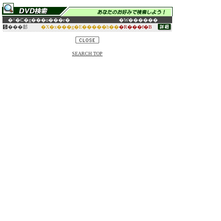
�^�C�g��
�o���ғ�
�W������
���邶
�X�x���g�E�����h��
�R���f�B
SEARCH TOP