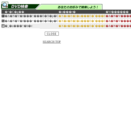
�^�C�g��
�o���ғ�
�W������
�A�N�V�f���^���E�X�p�C
�X�e�B�[�u���E�`���E
�A�N�V����
�A�N�V�f���^���E�X�p�C
�X�e�B�[�u���E�`���E
�A�N�V����
�_�u���^�b�v
�X�e�B�[�u���E�`���E
�A�N�V����
SEARCH TOP