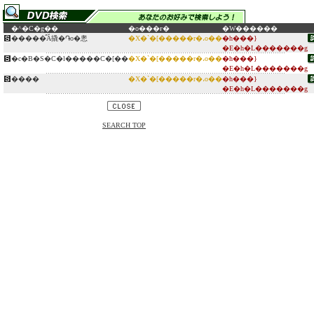
�^�C�g��
�o���ғ�
�W������
�����̂Ă撬�֏o�悤
�X�`�[�����r�،o��
�h���}
�E�h�L�������g
�c�B�S�C�l�����C�[��
�X�`�[�����r�،o��
�h���}
�E�h�L�������g
����
�X�`�[�����r�،o��
�h���}
�E�h�L�������g
SEARCH TOP