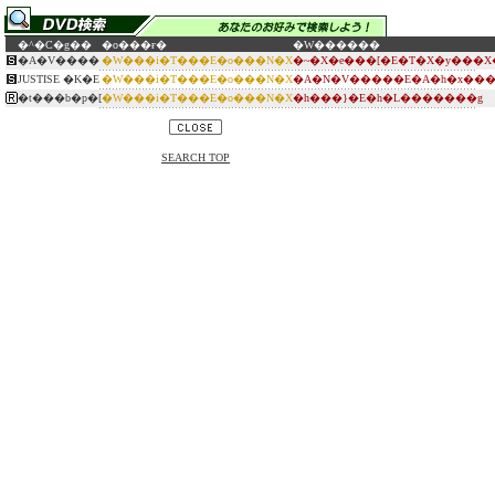
�^�C�g��
�o���ғ�
�W������
�A�V����
�W���i�T���E�o���N�X
�~�X�e���[�E�T�X�y���X
JUSTISE �K�E
�W���i�T���E�o���N�X
�A�N�V�����E�A�h�x���
�t���b�p�[
�W���i�T���E�o���N�X
�h���}�E�h�L�������g
SEARCH TOP