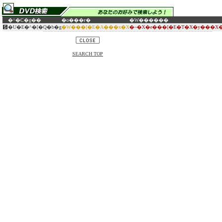
�^�C�g��
�o���ғ�
�W������
�U�E�^�[�Q�b�g
�W���[�E�A���x�X
�~�X�e���[�E�T�X�y���X
SEARCH TOP