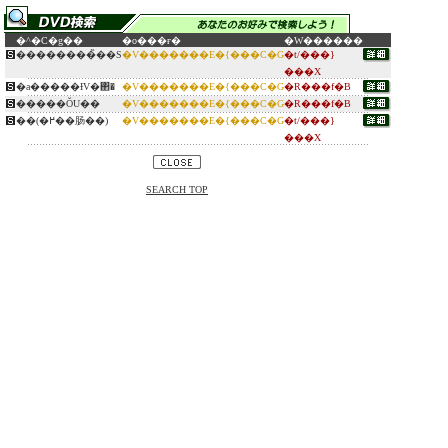
�^�C�g��
�o���ғ�
�W������
��������̏��S
�V�������E�{���C�G
�t/���}
���X
�a�����ƗV�΂�
�V�������E�{���C�G
�R���f�B
�����ŎU��
�V�������E�{���C�G
�R���f�B
��(�߂��肠��)
�V�������E�{���C�G
�t/���}
���X
SEARCH TOP