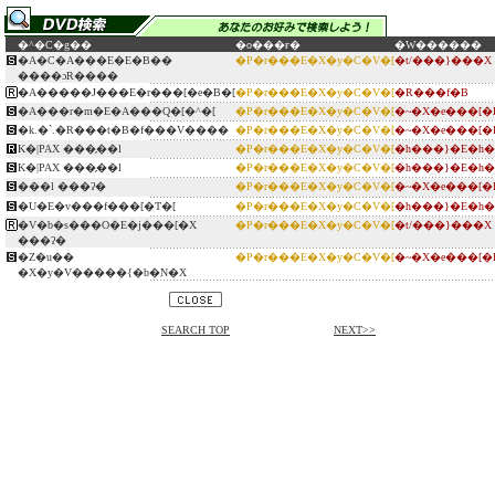
�^�C�g��
�o���ғ�
�W������
�A�C�A���E�E�B��
�P�r���E�X�y�C�V�[
�t/���}���X
����ɔR����
�A�����J���E�r���[�e�B�[
�P�r���E�X�y�C�V�[
�R���f�B
�A���r�m�E�A���Q�[�^�[
�P�r���E�X�y�C�V�[
�~�X�e���[�
�k.�`.�R���t�B�f���V����
�P�r���E�X�y�C�V�[
�~�X�e���[�
K�|PAX ���̗��l
�P�r���E�X�y�C�V�[
�h���}�E�h
K�|PAX ���̗��l
�P�r���E�X�y�C�V�[
�h���}�E�h
���l ���ʔ�
�P�r���E�X�y�C�V�[
�~�X�e���[�
�U�E�v���f���[�T�[
�P�r���E�X�y�C�V�[
�h���}�E�h
�V�b�s���O�E�j���[�X
�P�r���E�X�y�C�V�[
�t/���}���X
���ʔ�
�Z�u��
�P�r���E�X�y�C�V�[
�~�X�e���[�
�X�y�V�����{�b�N�X
SEARCH TOP
NEXT>>