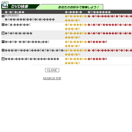
�^�C�g��
�o���ғ�
�W������
SUPERBIT
�P�r���E�|
�~�X�e���[�E�T�X�y
�A��t���[��O�b�h����
���b�N
�C�܂���ȋ��C
�P�r���E�|
�A�N�V�����E�A�h�
���b�N
�X�R�[�s�I��
�P�r���E�|
�A�N�V�����E�A�h�
���b�N
�h�N�^�[�E�h���g��2
�P�r���E�|
�R���f�B
���b�N
���[�W���A���E�T�X�y�N�c
�P�r���E�|
�~�X�e���[�E�T�X�y
���b�N
���u���[�E�I�[���h����
�P�r���E�|
�R���f�B
���b�N
SEARCH TOP