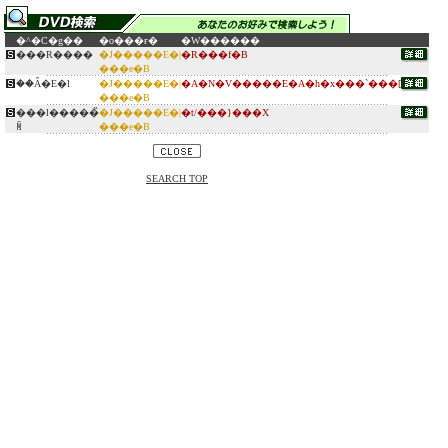
�^�C�g��
�o���ғ�
�W������
���R����
�J�����E�|
�R���f�B
���e�B
�ؗ�Ȃ�E�l
�J�����E�|
�A�N�V�����E�A�h�x���`���[
���e�B
���l�����̏
�J�����E�|
�t/���}���X
ꏊ
���e�B
SEARCH TOP