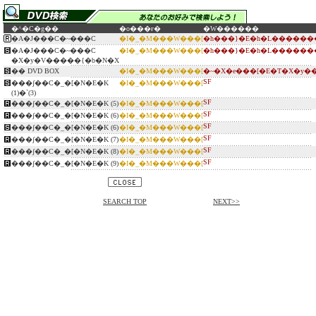
�^�C�g��
�o���ғ�
�W������
�A�J���C�~���C
�I�_�M���W���[
�h���}�E�h�L������
�A�J���C�~���C
�I�_�M���W���[
�h���}�E�h�L������
�X�y�V�����{�b�N�X
�� DVD BOX
�I�_�M���W���[
�~�X�e���[�E�T�X�y�
SF
���ʃ��C�_�[�N�E�K
�I�_�M���W���[
(1)�`(3)
SF
���ʃ��C�_�[�N�E�K (5)
�I�_�M���W���[
SF
���ʃ��C�_�[�N�E�K (6)
�I�_�M���W���[
SF
���ʃ��C�_�[�N�E�K (6)
�I�_�M���W���[
SF
���ʃ��C�_�[�N�E�K (7)
�I�_�M���W���[
SF
���ʃ��C�_�[�N�E�K (8)
�I�_�M���W���[
SF
���ʃ��C�_�[�N�E�K (9)
�I�_�M���W���[
SEARCH TOP
NEXT>>