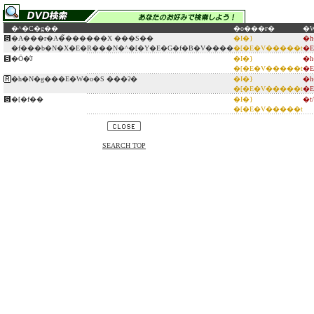
�^�C�g��
�o���ғ�
�
�A���r�A�̃������X ���S��
�I�}
�
�f���b�N�X�E�R���N�^�[�Y�E�G�f�B�V����
�[�E�V�����t
�
�Ō�̒J
�I�}
�
�[�E�V�����t
�
�h�N�g���E�W�o�S ���ʔ�
�I�}
�
�[�E�V�����t
�
�[�f��
�I�}
�
�[�E�V�����t
SEARCH TOP