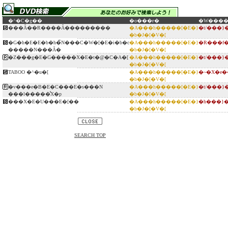
�^�C�g��
�o���ғ�
�W���
���Ȃ��Ɍ����Ȃ���������
�A���h�����[�E�}
�t/���
�b�J�[�V�[
�G�h�E�E�b�h�̃N���C�W�[�E�i�b�c
�A���h�����[�E�}
�R���f
�����N���Ă�
�b�J�[�V�[
�Z���g�E�G�����X�E�t�@�C�A�[
�A���h�����[�E�}
�t/���
�b�J�[�V�[
TABOO �^�u�[
�A���h�����[�E�}
�~�X�e�
�b�J�[�V�[
�v���e�B�E�C���E�s���N
�A���h�����[�E�}
�t/���
���l�����̊X�p
�b�J�[�V�[
���X�E�U���E�[��
�A���h�����[�E�}
�h���}
�b�J�[�V�[
SEARCH TOP