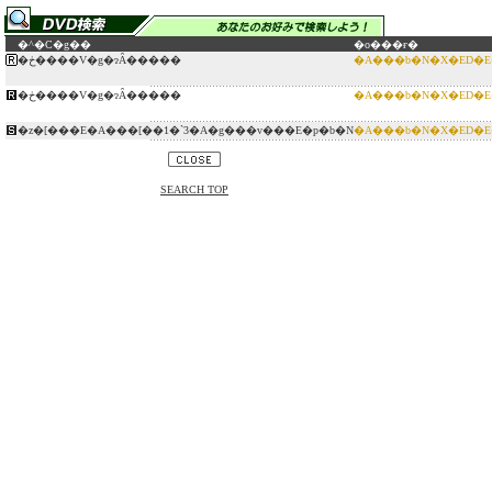
�^�C�g��
�o���ғ�
�ڂ����V�g�ɂȂ�����
�A���b�N�X�ED�
�ڂ����V�g�ɂȂ�����
�A���b�N�X�ED�
�z�[���E�A���[��1�`3�A�g���v���E�p�b�N
�A���b�N�X�ED�
SEARCH TOP