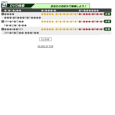
�^�C�g��
�o���ғ�
�W������
����
�����_�E�J�[�e�B�X
�G���e�B�b�N
���\�R���N�V����
2001�N�Ⓒ�̗�
�����_�E�J�[�e�B�X
�G���e�B�b�N
F�t�@�C�i��
���d��SEX
�����_�E�J�[�e�B�X
�G���e�B�b�N
2001�N�Ⓒ�̗� ���S��
SEARCH TOP