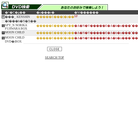
�^�C�g��
�o���ғ�
�W������
SF
���_ KENSHIN
�����E���[�z��
�f���b�N�X��
SPY_N NORIKA
�����E���[�z��
�A�N�V�����E�A�h�x���`��
FUJIWARA BOX
MOON CHILD
�����E���[�z��
�A�N�V�����E�A�h�x���`��
MOON CHILD
�����E���[�z��
�A�N�V�����E�A�h�x���`��
DVD�|BOX
SEARCH TOP