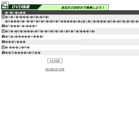
�^�C�g��
�A�C�f���e�B�e�B�[
�R���N�^�[�Y�E�G�f�B�V�����k�g�A�C�f���e�B�e�B�[�h�h�
�V���C�j���O
�X�e�B�[���k�V�b�N�E�A�Y�E�V�[���X�l
�X�g�����W���[
���Ɣ���
�\���@�֎�
��肩����h�炷��
SEARCH TOP