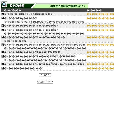
�^�C�g��
�o���ғ�
�r�e�^�{�f�B�E�X�i�b�`���[
���i�[�h�E�j�
�X�^�[�E�g���b�N
���i�[�h�E�j�
�f�B���N�^�[�Y�E�G�f�B�V���� ���ʊ��S��
�X�^�[�E�g���b�N2 �J�[���̋t�P
���i�[�h�E�j�
�X�^�[�E�g���b�N2 �J�[���̋t�P
���i�[�h�E�j�
�f�B���N�^�[�Y�E�G�f�B�V���� ���ʊ��S��
�X�^�[�E�g���b�N3 �~�X�^�[�E�X�|
���i�[�h�E�j�
�b�N��T���I
�X�^�[�E�g���b�N3 �~�X�^�[�E�X�|�b�N��T��
���i�[�h�E�j�
�X�y�V�����E�R���N�^�[�Y�E�G�f�B�V����
�X�^�[�E�g���b�N4 �̋��ւ̒�����
���i�[�h�E�j�
�X�^�[�E�g���b�N4 �̋��i�ӂ邳�Ɓj�ւ̒�����
���i�[�h�E�j�
�X�y�V�����E�R���N�^�[�Y�E�G�f�B�V����
�X�^�[�E�g���b�N5 �V���Ȃ関�m�ցA6 ���m�̐��E
���i�[�h�E�j�
�X���[�������x�r�[
���i�[�h�E�j�
SEARCH TOP