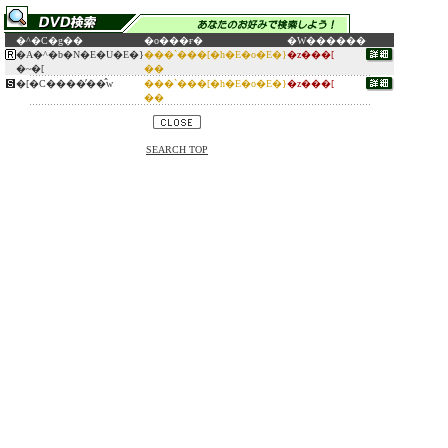
�^�C�g��
�o���ғ�
�W������
�A�^�b�N�E�U�E�}
���`���[�h�E�o�E�}
�z���[
�~�[
��
�[�C����̕��̂w
���`���[�h�E�o�E�}
�z���[
��
SEARCH TOP