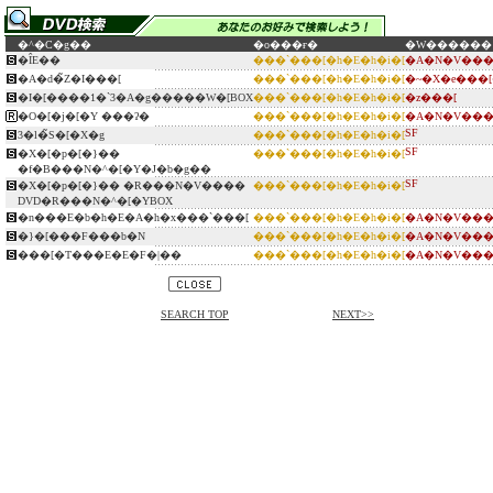
�^�C�g��
�o���ғ�
�W������
�ÎE��
���`���[�h�E�h�i�[
�A�N�V���
�A�d�̃Z�I���[
���`���[�h�E�h�i�[
�~�X�e���
�I�[����1�`3�A�g�����W�[BOX
���`���[�h�E�h�i�[
�z���[
�O�[�j�[�Y ���ʔ�
���`���[�h�E�h�i�[
�A�N�V���
SF
3�l�̃S�[�X�g
���`���[�h�E�h�i�[
SF
�X�[�p�[�}��
���`���[�h�E�h�i�[
�f�B���N�^�[�Y�J�b�g��
SF
�X�[�p�[�}�� �R���N�V����
���`���[�h�E�h�i�[
DVD�R���N�^�[�YBOX
�n���E�b�h�E�A�h�x���`���[
���`���[�h�E�h�i�[
�A�N�V���
�}�[���F���b�N
���`���[�h�E�h�i�[
�A�N�V���
���[�T���E�E�F�|��
���`���[�h�E�h�i�[
�A�N�V���
SEARCH TOP
NEXT>>