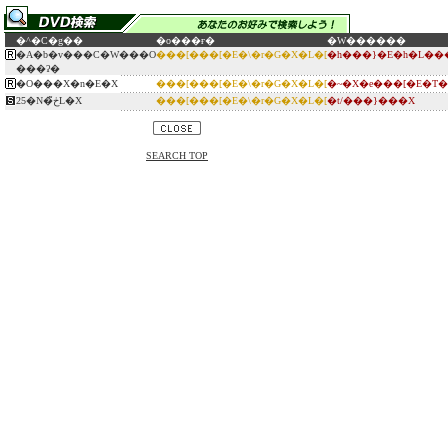
�^�C�g��
�o���ғ�
�W������
�A�b�v���C�W���O
���[���[�E�\�r�G�X�L�[
�h���}�E�h�L��
���ʔ�
�O���X�n�E�X
���[���[�E�\�r�G�X�L�[
�~�X�e���[�E�T
25�N�ڂ̃L�X
���[���[�E�\�r�G�X�L�[
�t/���}���X
SEARCH TOP