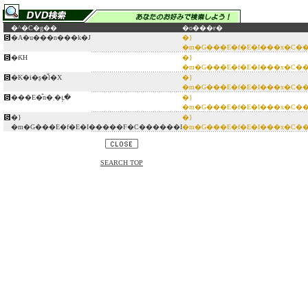
�^�C�g��
�o���ғ�
�A�u���n���k�J
�}
�m�G���E�f�E�I���x�C�
�ƘH
�}
�m�G���E�f�E�I���x�C�
�K�i�ʂ�̐l�X
�}
�m�G���E�f�E�I���x�C�
���E�̎n�܂�ւ̗�
�}
�m�G���E�f�E�I���x�C�
�}
�}
�m�G���E�f�E�I�����F�C������I
�m�G���E�f�E�I���x�C�
SEARCH TOP