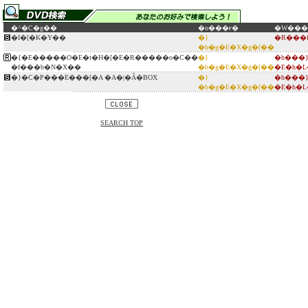
�^�C�g��
�o���ғ�
�W��
�I�[�K�Y��
�}
�R���
�b�g�E�X�g�[��
�{�E�����O�E�t�H�[�E�R�����o�C��
�}
�h���
�f���b�N�X��
�b�g�E�X�g�[��
�E�h�
�}�C�P���E���[�A �A�|�Ȃ�BOX
�}
�h���
�b�g�E�X�g�[��
�E�h�
SEARCH TOP