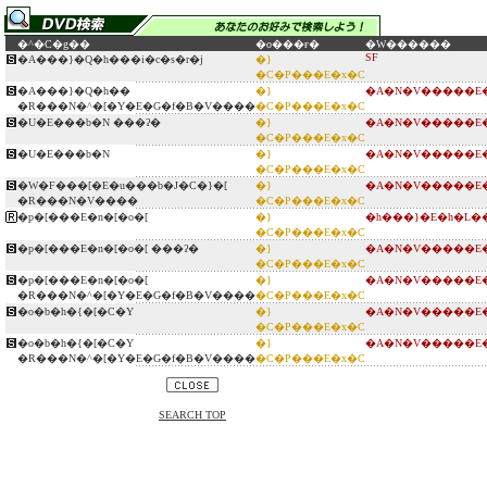
�^�C�g��
�o���ғ�
�W������
SF
�A���}�Q�h���i�c�s�r�j
�}
�C�P���E�x�C
�A���}�Q�h��
�}
�A�N�V�����E�
�R���N�^�[�Y�E�G�f�B�V����
�C�P���E�x�C
�U�E���b�N ���ʔ�
�}
�A�N�V�����E�
�C�P���E�x�C
�U�E���b�N
�}
�A�N�V�����E�
�C�P���E�x�C
�W�F���[�E�u���b�J�C�}�[
�}
�A�N�V�����E�
�R���N�V����
�C�P���E�x�C
�p�[���E�n�[�o�[
�}
�h���}�E�h�L�
�C�P���E�x�C
�p�[���E�n�[�o�[ ���ʔ�
�}
�A�N�V�����E�
�C�P���E�x�C
�p�[���E�n�[�o�[
�}
�A�N�V�����E�
�R���N�^�[�Y�E�G�f�B�V����
�C�P���E�x�C
�o�b�h�{�[�C�Y
�}
�A�N�V�����E�
�C�P���E�x�C
�o�b�h�{�[�C�Y
�}
�A�N�V�����E�
�R���N�^�[�Y�E�G�f�B�V����
�C�P���E�x�C
SEARCH TOP