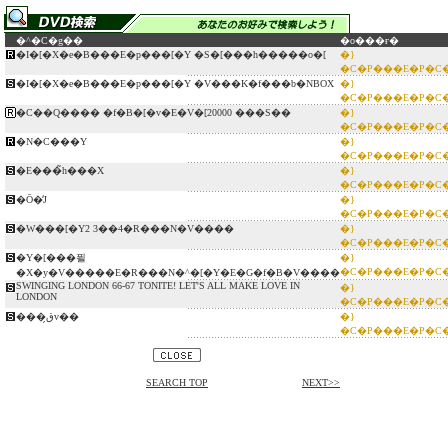
�^�C�g��
�o���ғ�
�I�[�X�e�B���E�p���[�Y �S�[���h�����o�[
�}
�C�P���E�P�C
�I�[�X�e�B���E�p���[�Y �V���K�f���b�NBOX
�}
�C�P���E�P�C
�C��Q���� �f�B�[�v�E�V�[20000 ���S��
�}
�C�P���E�P�C
�N�C���Y
�}
�C�P���E�P�C
�E���̃h���X
�}
�C�P���E�P�C
�Ō�̒J
�}
�C�P���E�P�C
�W���[�Y2 3��4�R���N�V����
�}
�C�P���E�P�C
�Y�[���푈
�}
�C�P���E�P�C
�X�y�V�����E�R���N�^�[�Y�E�G�f�B�V����
SWINGING LONDON 66-67 TONITE! LET'S ALL MAKE LOVE IN
�}
LONDON
�C�P���E�P�C
���ق̗v��
�}
�C�P���E�P�C
SEARCH TOP
NEXT>>