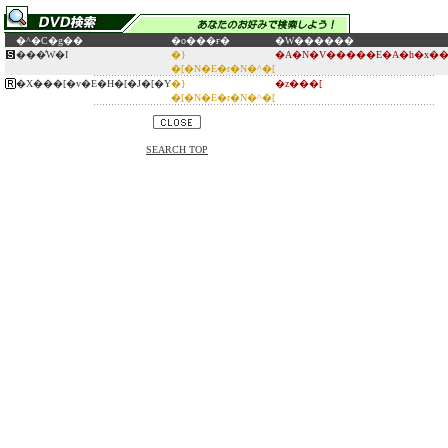
�^�C�g��
�o���ғ�
�W������
���̕W�I
�}
�A�N�V�����E�A�h�x��
�[�N�E�r�N�^�[
�X���[�v�E�H�[�J�[�Y
�}
�z���[
�[�N�E�r�N�^�[
SEARCH TOP