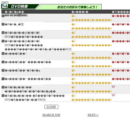
�^�C�g��
�o���ғ�
�W����
���\��(���΂����)
�}
�t/���}
�[�����E�u�����h
�P�}�_�̐킢
�}
�A�N�V�
�[�����E�u�����h
�S�b�h�t�@�[�U�[
�}
�h���}�
DVD�R���N�V����
�[�����E�u�����h
�S�b�h�t�@�[�U�[
�}
�h���}�
DVD�R���N�V����
�[�����E�u�����h
����30���N�L�O�X�y�V����BOX
�n���َ̖��^
�}
�A�N�V�
�[�����E�u�����h
�n���َ̖��^ ���ʊ��S��
�}
�A�N�V�
�[�����E�u�����h
�n���َ̖��^�Z�b�g
�}
�A�N�V�
�[�����E�u�����h
�n���َ̖��^ ���ʊ��S��
�}
�h���}�
�[�����E�u�����h
SF
�X�[�p�[�}��
�}
�f�B���N�^�[�Y�J�b�g��
�[�����E�u�����h
SF
�X�[�p�[�}�� �R���N�V����
�}
DVD�R���N�^�[�YBOX
�[�����E�u�����h
SEARCH TOP
NEXT>>