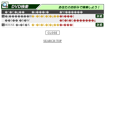
�^�C�g��
�o���ғ�
�W������
�j�����̗��H
�~�b�L�[�g��
�h���}
��1�� �S�W
�E�h�L�������g
HOUSE �n�E�X
�~�b�L�[�g��
�z���[
SEARCH TOP